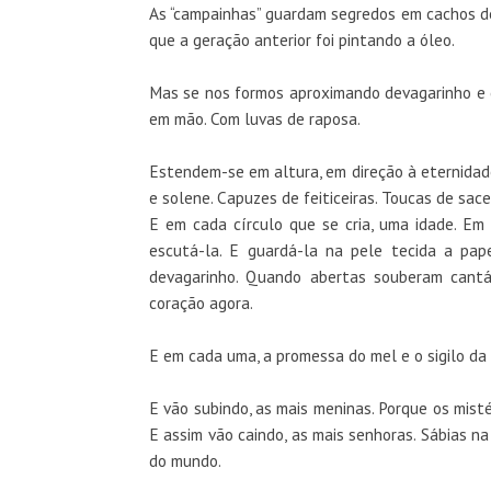
As “campainhas” guardam segredos em cachos de
que a geração anterior foi pintando a óleo.
Mas se nos formos aproximando devagarinho e 
em mão. Com luvas de raposa.
Estendem-se em altura, em direção à eternidade
e solene. Capuzes de feiticeiras. Toucas de sac
E em cada círculo que se cria, uma idade. E
escutá-la. E guardá-la na pele tecida a pa
devagarinho. Quando abertas souberam cantá
coração agora.
E em cada uma, a promessa do mel e o sigilo da 
E vão subindo, as mais meninas. Porque os misté
E assim vão caindo, as mais senhoras. Sábias na
do mundo.