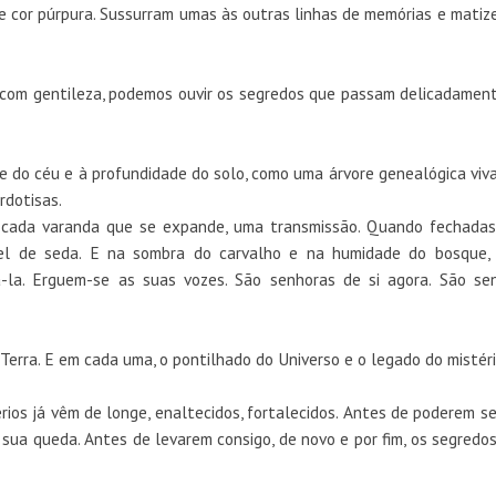
 cor púrpura. Sussurram umas às outras linhas de memórias e matiz
com gentileza, podemos ouvir os segredos que passam delicadamen
 do céu e à profundidade do solo, como uma árvore genealógica viva
erdotisas.
m cada varanda que se expande, uma transmissão. Quando fechada
pel de seda. E na sombra do carvalho e na humidade do bosque,
-la. Erguem-se as suas vozes. São senhoras de si agora. São se
Terra. E em cada uma, o pontilhado do Universo e o legado do mistér
rios já vêm de longe, enaltecidos, fortalecidos. Antes de poderem se
 sua queda. Antes de levarem consigo, de novo e por fim, os segredo