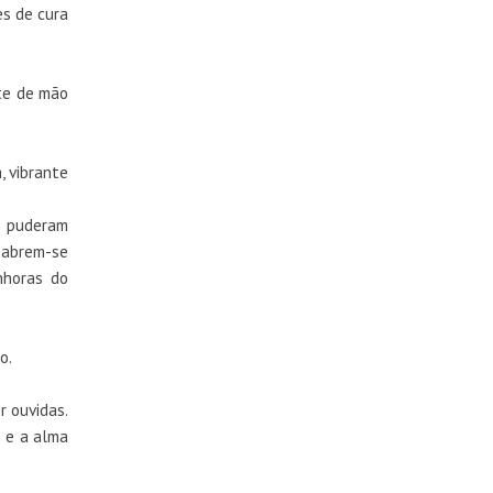
es de cura
te de mão
, vibrante
s puderam
 abrem-se
nhoras do
io.
r ouvidas.
s e a alma