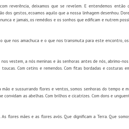
com reverência, deixamos que se revelem. E entendemos então 
ão dos gestos, ecoamos aquilo que a nossa linhagem desenhou. Dore
unca e jamais, os remédios e os sonhos que edificam e nutrem possi
 o que nos amachuca e o que nos transmuta para este encontro, os
 nos vestem, a nós meninas e às senhoras antes de nós, abrimo-nos
 toucas. Com cetins e remendos. Com fitas bordadas e costuras e
 mão e sussurrando flores e ventos, somos senhoras do tempo e m
ue convidam as abelhas. Com brilhos e cicatrizes. Com dons e unguen
m. As flores mães e as flores avós. Que dignificam a Terra. Que so