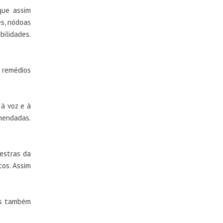
que assim
s, nódoas
bilidades.
 remédios
 à voz e à
mendadas.
estras da
tos. Assim
mos também