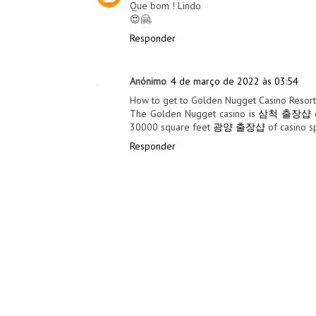
Que bom ! Lindo
😍🤗.
Responder
Anónimo
4 de março de 2022 às 03:54
How to get to Golden Nugget Casino Resort i
The Golden Nugget casino is
삼척 출장샵
30000 square feet
광양 출장샵
of casino sp
Responder