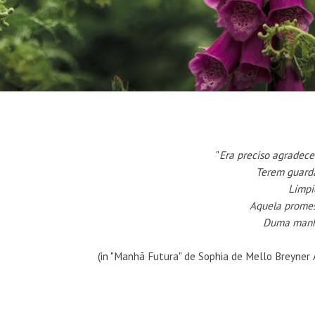
"
Era preciso agradecer
Terem guarda
Límpi
Aquela promes
Duma manhã
(in "Manhã Futura" de Sophia de Mello Breyner