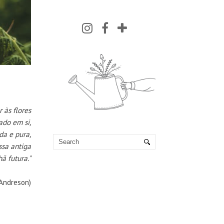
 às flores
do em si,
da e pura,
sa antiga
 futura."
 Andreson)