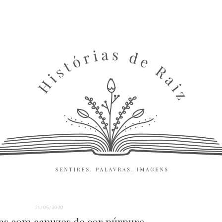
21/05/2020
as com capuzes de cor púrpura