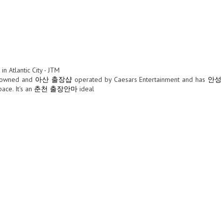
n Atlantic City - JTM
owned and
아산 출장샵
operated by Caesars Entertainment and has
안성
ace. It's an
춘천 출장안마
ideal