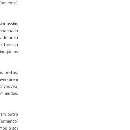
ormento”.
sim assim,
companhada
s de areia
a formiga
sim que os
as pretas.
onversarem
o” choveu,
ram mudos.
ram outro
“Tormento”
empo o sol