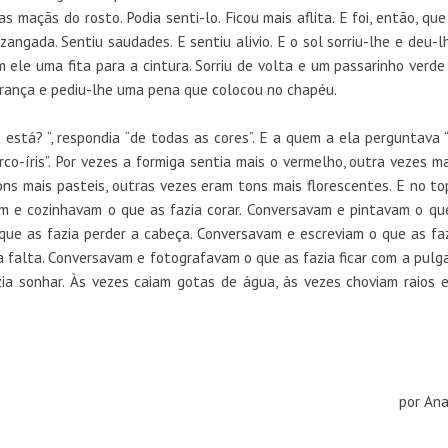
 maçãs do rosto. Podia senti-lo. Ficou mais aflita. E foi, então, que
 zangada. Sentiu saudades. E sentiu alivio. E o sol sorriu-lhe e deu-
m ele uma fita para a cintura. Sorriu de volta e um passarinho verd
erança e pediu-lhe uma pena que colocou no chapéu.
está? “, respondia “de todas as cores”. E a quem a ela perguntava 
co-íris”. Por vezes a formiga sentia mais o vermelho, outra vezes mai
ons mais pasteis, outras vezes eram tons mais florescentes. E no t
 e cozinhavam o que as fazia corar. Conversavam e pintavam o que
que as fazia perder a cabeça. Conversavam e escreviam o que as fa
a falta. Conversavam e fotografavam o que as fazia ficar com a pulg
a sonhar. Às vezes caiam gotas de água, às vezes choviam raios e 
por Ana