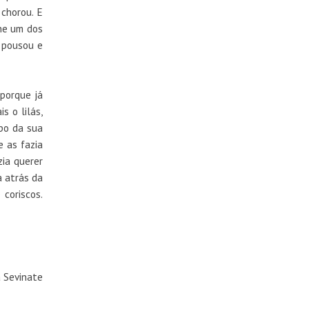
 chorou. E
lhe um dos
e pousou e
“porque já
s o lilás,
opo da sua
 as fazia
zia querer
a atrás da
coriscos.
 Sevinate