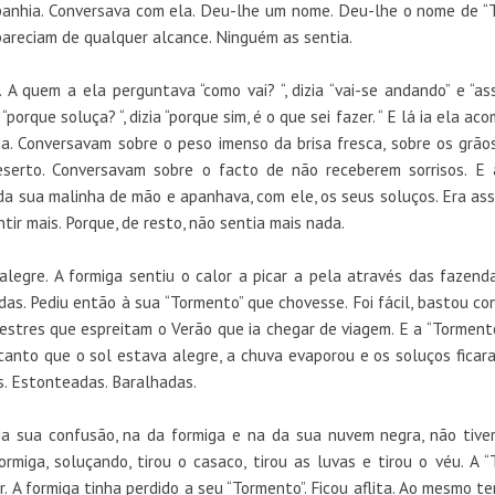
anhia. Conversava com ela. Deu-lhe um nome. Deu-lhe o nome de “T
pareciam de qualquer alcance. Ninguém as sentia.
A quem a ela perguntava “como vai? “, dizia “vai-se andando” e “as
porque soluça? “, dizia “porque sim, é o que sei fazer. “ E lá ia ela a
ia. Conversavam sobre o peso imenso da brisa fresca, sobre os grão
erto. Conversavam sobre o facto de não receberem sorrisos. E 
 da sua malinha de mão e apanhava, com ele, os seus soluços. Era as
ir mais. Porque, de resto, não sentia mais nada.
alegre. A formiga sentiu o calor a picar a pela através das fazend
das. Pediu então à sua “Tormento” que chovesse. Foi fácil, bastou c
estres que espreitam o Verão que ia chegar de viagem. E a “Torment
 tanto que o sol estava alegre, a chuva evaporou e os soluços fica
s. Estonteadas. Baralhadas.
 Na sua confusão, na da formiga e na da sua nuvem negra, não tive
rmiga, soluçando, tirou o casaco, tirou as luvas e tirou o véu. A 
. A formiga tinha perdido a seu “Tormento”. Ficou aflita. Ao mesmo t