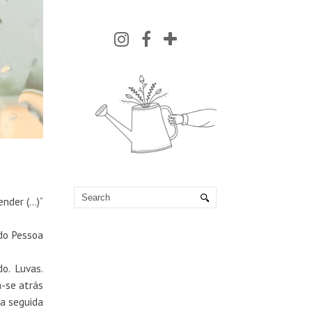
nder (...)“
do Pessoa
o. Luvas.
a-se atrás
ra seguida