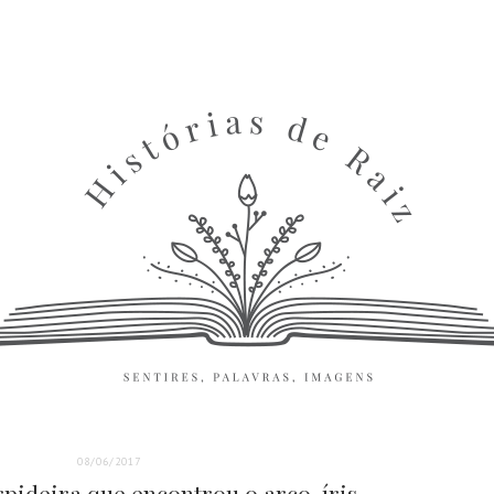
08/06/2017
rpideira que encontrou o arco-íris