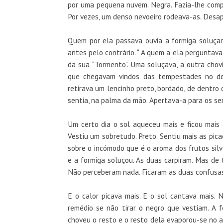
por uma pequena nuvem. Negra. Fazia-lhe comp
Por vezes, um denso nevoeiro rodeava-as. Desa
Quem por ela passava ouvia a formiga soluçar. 
antes pelo contrário. “ A quem a ela perguntava “
da sua “Tormento”. Uma soluçava, a outra chov
que chegavam vindos das tempestades no des
retirava um lencinho preto, bordado, de dentro
sentia, na palma da mão. Apertava-a para os sent
Um certo dia o sol aqueceu mais e ficou mais 
Vestiu um sobretudo. Preto. Sentiu mais as pica
sobre o incómodo que é o aroma dos frutos silv
e a formiga soluçou. As duas carpiram. Mas de
Não perceberam nada. Ficaram as duas confusa
E o calor picava mais. E o sol cantava mais.
remédio se não tirar o negro que vestiam. A fo
choveu o resto e o resto dela evaporou-se no ar