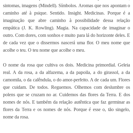
sintomas, imagens (Mindell). Símbolos. Aromas que nos apontam o
caminho até à psique. Sentido. Insight. Medicinas. Porque é a
imaginação que abre caminho à possibilidade dessa relação
empática (J. K. Rowling). Magia. Na capacidade de imaginar o
outro. Com dores, com sonhos e muito para lá do horizonte deles. E
de cada vez que o dissermos nascerá uma flor. O meu nome que
acolhe o teu. O teu nome que acolhe o meu.
O nome da rosa que cultiva os dois. Medicina primordial. Geleia
real. A da rosa, a da alfazema, a da papoila, a do girassol, a da
camomila, o da calêndula, o do amor-perfeito. A de cada um. Flores
que cuidam. De todos. Reguemos. Olhemos com deslumbre os
polens que se cruzam no ar. Cuidemos das flores da Terra. E dos
nomes de nós. E também da relação autêntica que faz germinar as
flores da Terra e os nomes de nós. Porque é esse o, tão singelo,
nome da rosa.