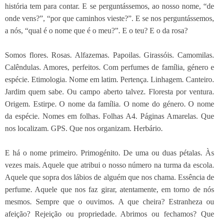
história tem para contar. E se perguntássemos, ao nosso nome, “de
onde vens?”, “por que caminhos vieste?”. E se nos perguntássemos,
a nós, “qual é o nome que é o meu?”. E o teu? E o da rosa?
Somos flores. Rosas. Alfazemas. Papoilas. Girassóis. Camomilas.
Calêndulas. Amores, perfeitos. Com perfumes de família, género e
espécie. Etimologia. Nome em latim. Pertença. Linhagem. Canteiro.
Jardim quem sabe. Ou campo aberto talvez. Floresta por ventura.
Origem. Estirpe. O nome da família. O nome do género. O nome
da espécie. Nomes em folhas. Folhas A4. Páginas Amarelas. Que
nos localizam. GPS. Que nos organizam. Herbário.
E há o nome primeiro. Primogénito. De uma ou duas pétalas. Às
vezes mais. Aquele que atribui o nosso número na turma da escola.
Aquele que sopra dos lábios de alguém que nos chama. Essência de
perfume. Aquele que nos faz girar, atentamente, em torno de nós
mesmos. Sempre que o ouvimos. A que cheira? Estranheza ou
afeição? Rejeição ou propriedade. Abrimos ou fechamos? Que